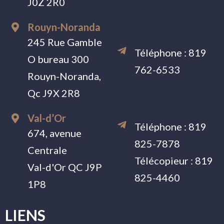
J0Z 2R0
Rouyn-Noranda
245 Rue Gamble
Téléphone :
819
O bureau 300
762-6533
Rouyn-Noranda,
Qc J9X 2R8
Val-d’Or
Téléphone :
819
674, avenue
825-7878
Centrale
Télécopieur :
819
Val-d'Or QC J9P
825-4460
1P8
LIENS