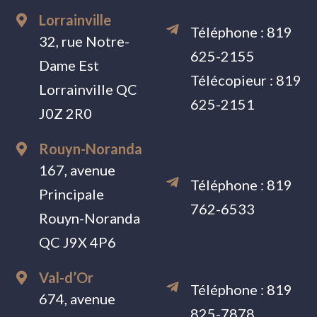
Lorrainville
Téléphone :
819
32, rue Notre-
625-2155
Dame Est
Télécopieur :
819
Lorrainville QC
625-2151
J0Z 2R0
Rouyn-Noranda
167, avenue
Téléphone :
819
Principale
762-6533
Rouyn-Noranda
QC J9X 4P6
Val-d’Or
Téléphone :
819
674, avenue
825-7878